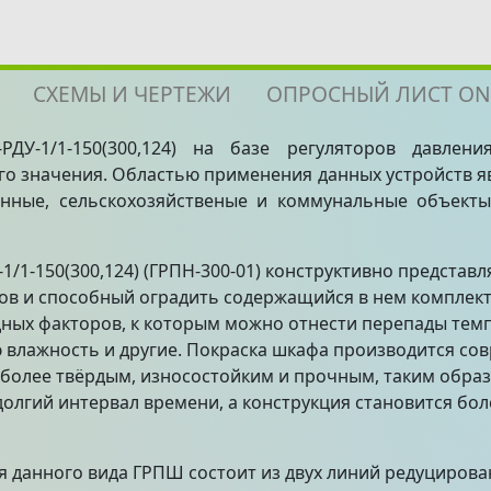
СХЕМЫ И ЧЕРТЕЖИ
ОПРОСНЫЙ
РДУ-1/1-150(300,124) на базе регуляторов давлен
о значения. Областью применения данных устройств я
нные, сельскохозяйственые и коммунальные объект
/1-150(300,124) (ГРПН-300-01) конструктивно представ
ов и способный оградить содержащийся в нем комплект
ных факторов, к которым можно отнести перепады темп
 влажность и другие. Покраска шкафа производится с
 более твёрдым, износостойким и прочным, таким обра
долгий интервал времени, а конструкция становится бо
 данного вида ГРПШ состоит из двух линий редуцирован