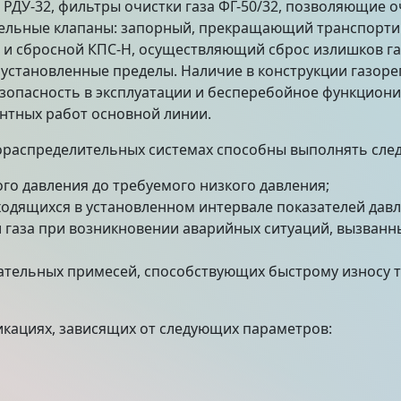
РДУ-32, фильтры очистки газа ФГ-50/32, позволяющие о
ельные клапаны: запорный, прекращающий транспортир
 и сбросной КПС-Н, осуществляющий сброс излишков г
 установленные пределы. Наличие в конструкции газоре
зопасность в эксплуатации и бесперебойное функциони
нтных работ основной линии.
ораспределительных системах способны выполнять сле
го давления до требуемого низкого давления;
ходящихся в установленном интервале показателей давл
 газа при возникновении аварийных ситуаций, вызва
ательных примесей, способствующих быстрому износу т
икациях, зависящих от следующих параметров: