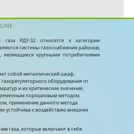
 ЛИСТ ONLINE
ия газа РДУ-32 относятся к категории
вляются системы газоснабжения районов,
ы, являющиеся крупными потребителями
ляет собой металлический шкаф,
 газорегуляторного оборудования от
ератур и их критические значения,
овременным порошковым методом,
зом, применение данного метода
лее устойчива к воздействию внешних
ия газа, которые включают в себя