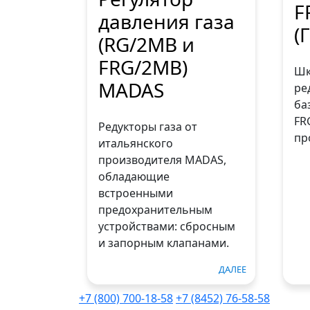
F
давления газа
(
(RG/2MB и
FRG/2MB)
Шк
MADAS
ре
ба
FR
Редукторы газа от
пр
итальянского
производителя MADAS,
обладающие
встроенными
предохранительным
устройствами: сбросным
и запорным клапанами.
ДАЛЕЕ
+7 (800) 700-18-58
+7 (8452) 76-58-58