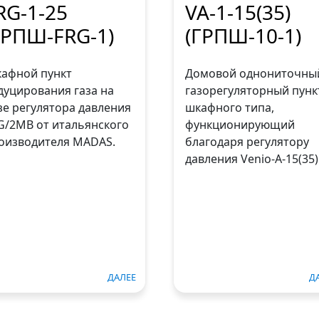
RG-1-25
VA-1-15(35)
ГРПШ-FRG-1)
(ГРПШ-10-1)
афной пункт
Домовой однониточны
дуцирования газа на
газорегуляторный пунк
зе регулятора давления
шкафного типа,
G/2MB от итальянского
функционирующий
оизводителя MADAS.
благодаря регулятору
давления Venio-A-15(35)
ДАЛЕЕ
Д