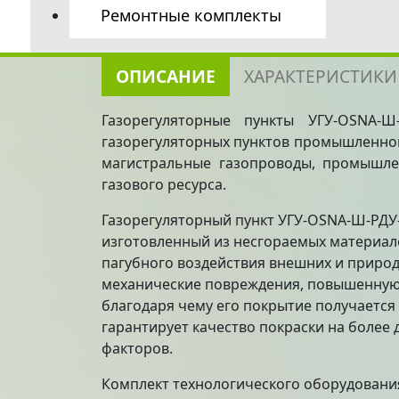
счетчиком
Крышные
Ремонтные комплекты
газа
Газорегуляторные
котельные
Краны
Универсальные
установки
Изолирующие
шаровые
установки учета
в
соединения
Газорегуляторные
расхода газа
ОПИСАНИЕ
ХАРАКТЕРИСТИКИ
блочном
установки
рамного типа
Клапана
исполнении
в
термозапорные
со
Газорегуляторные пункты УГУ-OSNA-Ш-
наличии
счетчиком
газорегуляторных пунктов промышленног
газа
магистральные газопроводы, промышле
газового ресурса.
Газорегуляторный пункт УГУ-OSNA-Ш-РДУ-1
изготовленный из несгораемых материал
пагубного воздействия внешних и природ
механические повреждения, повышенную
благодаря чему его покрытие получается
гарантирует качество покраски на более 
факторов.
Комплект технологического оборудования