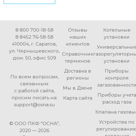
8 800 700-18-58
Отзывы
Котельные
8 8452 76-58-58
наших
установки
410004
,
г. Саратов
,
клиентов
Универсальны
ул. Чернышевского,
Справочник
газорегуляторн
дом. 50, офис 509
терминов
установки
Доставка в
Приборы
По всем вопросам,
регионы
контроля
связанным
загазованност
Мы в Дзене
с работой сайта,
Приборы учет
просим писать на:
Карта сайта
расход газа
support@osna.su
Клапана газовы
Устройства по
© ООО ПКФ "ОСНА",
регулировани
2020 — 2026
давления