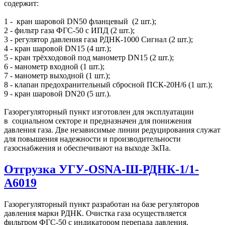
содержит:
1 - кран шаровой DN50 фланцевый (2 шт.);
2 - фильтр газа ФГС-50 с ИПД (2 шт.);
3 - регулятор давления газа РДНК-1000 Сигнал (2 шт.);
4 - кран шаровой DN15 (4 шт.);
5 - кран трёхходовой под манометр DN15 (2 шт.);
6 - манометр входной (1 шт.);
7 - манометр выходной (1 шт.);
8 - клапан предохранительный сбросной ПСК-20Н/6 (1 шт.);
9 - кран шаровой DN20 (5 шт.).
Газорегуляторный пункт изготовлен для эксплуатации
в социальном секторе и предназначен для понижения
давления газа. Две независимые линии редуцирования служат
для повышения надежности и производительности
газоснабжения и обеспечивают на выходе 3кПа.
Отгрузка УГУ-OSNA-Ш-РДНК-1/1-
A6019
Газорегуляторный пункт разработан на базе регуляторов
давления марки РДНК. Очистка газа осуществляется
фильтром ФГС-50 с индикатором перепада давления.