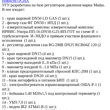
УГУ разработана на базе регуляторов давления марки Madas.
В нее входит:
1 - кран шаровой DN50 LD GAS (5 шт.);
2 - фильтр газа ФГ DN50 с ИПД (1 шт.);
3 - измерительный комплекс измерительный комплекс
ИРВИС-Ультра-ПП-16-DN50-G25-ВП-ГОТ по схеме И с
турбулизатором И-ЭНДО и прямым участком фланцевого
исполнения (1 шт.);
4 - регулятор давления газа RG/2MB DN25 RGB04Z 120 (2
шт.);
5 - кран шаровой DN15 (4 шт.);
6 - кран трехходовой под манометр DN15 (3 шт.);
7 - манометр выходной 0...6 кПа (1 шт.)
8 - манометр входной 0...1,0 МПа (1 шт.);
9 - клапан предохранительный сбросной КПС-20Н (1 шт.);
10 - кран шаровой DN20 (4 шт.);
11 - блок интерфейса и питания БИП (1 шт.);
12 - электрообогреватель взрывозащищенный ОША-Р-1 (1
шт.);
13 - бобышка L40 М20х1,5 под контрольный термометр (1
шт.);
14 - УБП-7,0 (1 шт.);
15 - модем IRZ ATM41.В (1 шт.);