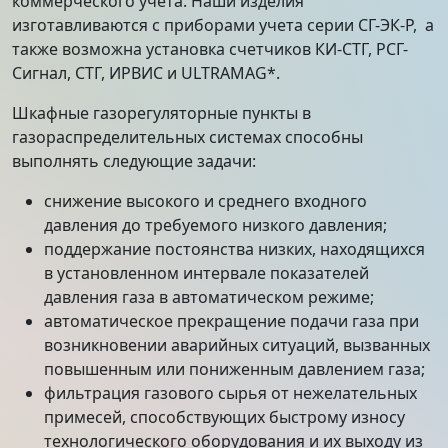
коммерческого учета. Наши изделия
изготавливаются с приборами учета серии СГ-ЭК-Р, а
также возможна установка счетчиков КИ-СТГ, РСГ-
Сигнал, СТГ, ИРВИС и ULTRAMAG*.
Шкафные газорегуляторные пункты в
газораспределительных системах способны
выполнять следующие задачи:
снижение высокого и среднего входного
давления до требуемого низкого давления;
поддержание постоянства низких, находящихся
в установленном интервале показателей
давления газа в автоматическом режиме;
автоматическое прекращение подачи газа при
возникновении аварийных ситуаций, вызванных
повышенным или пониженным давлением газа;
фильтрация газового сырья от нежелательных
примесей, способствующих быстрому износу
технологического оборудования и их выходу из