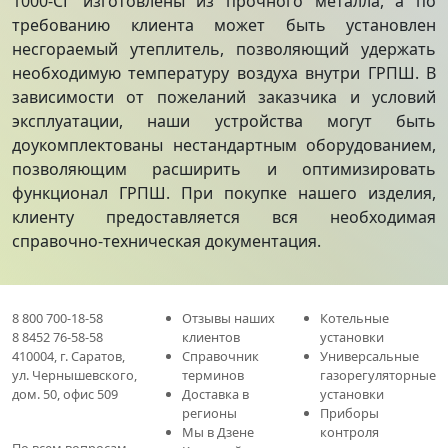
1000-СГ изготовлены из прочного металла, а по
требованию клиента может быть установлен
несгораемый утеплитель, позволяющий удержать
необходимую температуру воздуха внутри ГРПШ. В
зависимости от пожеланий заказчика и условий
эксплуатации, наши устройства могут быть
доукомплектованы нестандартным оборудованием,
позволяющим расширить и оптимизировать
функционал ГРПШ. При покупке нашего изделия,
клиенту предоставляется вся необходимая
справочно-техническая документация.
8 800 700-18-58
Отзывы наших
Котельные
8 8452 76-58-58
клиентов
установки
410004
,
г. Саратов
,
Справочник
Универсальные
ул. Чернышевского,
терминов
газорегуляторные
дом. 50, офис 509
Доставка в
установки
регионы
Приборы
Мы в Дзене
контроля
По всем вопросам,