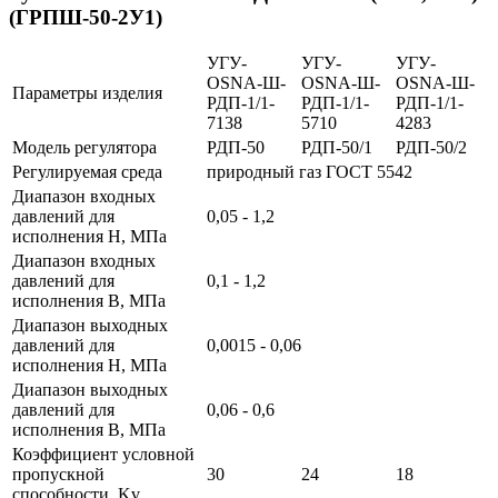
(ГРПШ-50-2У1)
УГУ-
УГУ-
УГУ-
OSNA-Ш-
OSNA-Ш-
OSNA-Ш-
Параметры изделия
РДП-1/1-
РДП-1/1-
РДП-1/1-
7138
5710
4283
Модель регулятора
РДП-50
РДП-50/1
РДП-50/2
Регулируемая среда
природный газ ГОСТ 5542
Диапазон входных
давлений для
0,05 - 1,2
исполнения Н, МПа
Диапазон входных
давлений для
0,1 - 1,2
исполнения В, МПа
Диапазон выходных
давлений для
0,0015 - 0,06
исполнения Н, МПа
Диапазон выходных
давлений для
0,06 - 0,6
исполнения В, МПа
Коэффициент условной
пропускной
30
24
18
способности, Kv