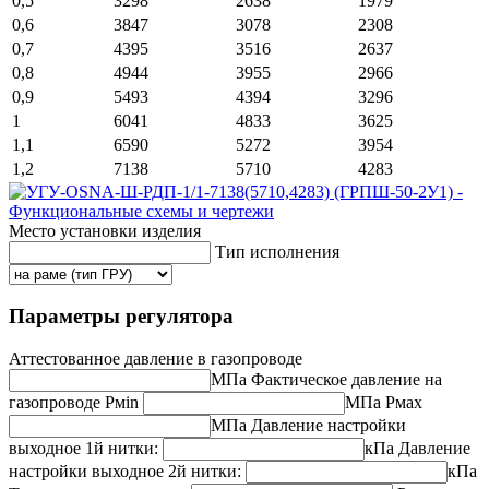
0,5
3298
2638
1979
0,6
3847
3078
2308
0,7
4395
3516
2637
0,8
4944
3955
2966
0,9
5493
4394
3296
1
6041
4833
3625
1,1
6590
5272
3954
1,2
7138
5710
4283
Место установки изделия
Тип исполнения
Параметры регулятора
Аттестованное давление в газопроводе
МПа
Фактическое давление на
газопроводе
Рмin
МПа
Рмах
МПа
Давление настройки
выходное 1й нитки:
кПа
Давление
настройки выходное 2й нитки:
кПа