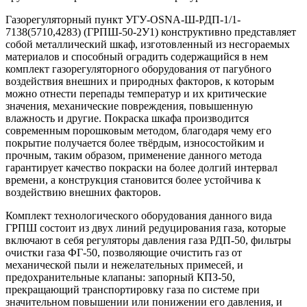
Газорегуляторный пункт УГУ-OSNA-Ш-РДП-1/1-
7138(5710,4283) (ГРПШ-50-2У1) конструктивно представляет
собой металлический шкаф, изготовленный из несгораемых
материалов и способный оградить содержащийся в нем
комплект газорегуляторного оборудования от пагубного
воздействия внешних и природных факторов, к которым
можно отнести перепады температур и их критические
значения, механические повреждения, повышенную
влажность и другие. Покраска шкафа производится
современным порошковым методом, благодаря чему его
покрытие получается более твёрдым, износостойким и
прочным, таким образом, применение данного метода
гарантирует качество покраски на более долгий интервал
времени, а конструкция становится более устойчива к
воздействию внешних факторов.
Комплект технологического оборудования данного вида
ГРПШ состоит из двух линий редуцирования газа, которые
включают в себя регуляторы давления газа РДП-50, фильтры
очистки газа ФГ-50, позволяющие очистить газ от
механической пыли и нежелательных примесей, и
предохранительные клапаны: запорный КПЗ-50,
прекращающий транспортировку газа по системе при
значительном повышении или понижении его давления, и