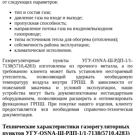
от следующих параметров:
тип и состав газа;
давление газа на входе и выходе;
пропускная способность;
направление потока газа на входном/выходном
газопроводе;
типы источников тепла для обогрева (отопления);
сейсмичность района эксплуатации;
климатическое исполнение.
Газорегуляторные пункты УГУ-OSNA-Ш-РДП-1/1-
7138(5710,4283) изготовлены из прочного металла, а по
требованию клиента может быть установлен несгораемый
утеплитель, позволяющий удержать необходимую
температуру воздуха внутри ГРПШ. В зависимости от
пожеланий заказчика и условий эксплуатации, наши
устройства могут быть доукомплектованы нестандартным
оборудованием, позволяющим расширить и оптимизировать
функционал ГРПШ. При покупке нашего изделия, клиенту
предоставляется вся необходимая справочно-техническая
документация.
Технические характеристики газорегуляторных
пунктов УГУ-OSNA-Ш-РДП-1/1-7138(5710,4283)