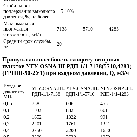
Стабильность
поддержания выходного
± 5-10%
давления, %, не более
Максимальная
пропускная
7138
5710
4283
способность, м3/ч
Средний срок службы,
20
лет
Пропускная способность газорегуляторных
пунктов УГУ-OSNA-Ш-РДП-1/1-7138(5710,4283)
(ГРПШ-50-2У1) при входном давлении, Q, м3/ч
Входное
УГУ-OSNA-Ш-
УГУ-OSNA-Ш-
УГУ-OSNA-Ш-
давление,
РДП-1/1-7138
РДП-1/1-5710
РДП-1/1-4283
МПа
0,05
758
606
455
0,1
1102
882
661
0,2
1652
1322
991
0,3
2201
1761
1321
0,4
2750
2200
1650