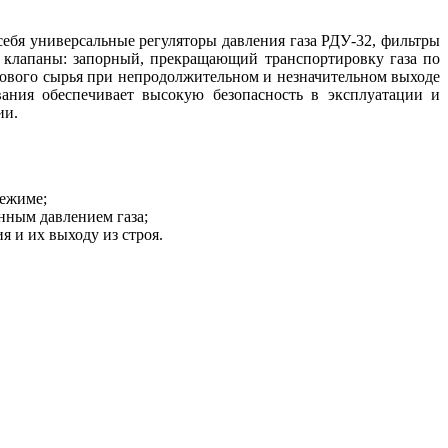
себя универсальные регуляторы давления газа РДУ-32, фильтры
е клапаны: запорный, прекращающий транспортировку газа по
ового сырья при непродолжительном и незначительном выходе
вания обеспечивает высокую безопасность в эксплуатации и
ии.
режиме;
нным давлением газа;
 и их выходу из строя.