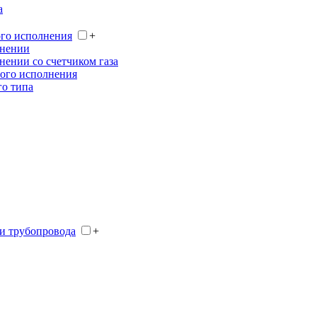
а
ого исполнения
+
лнении
нении со счетчиком газа
ного исполнения
го типа
и трубопровода
+