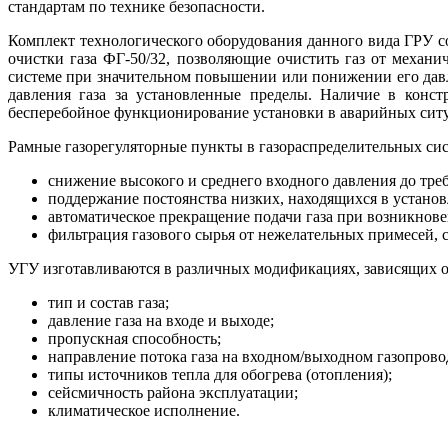
стандартам по технике безопасности.
Комплект технологического оборудования данного вида ГРУ со
очистки газа ФГ-50/32, позволяющие очистить газ от механ
системе при значительном повышении или понижении его дав
давления газа за установленные пределы. Наличие в конст
бесперебойное функционирование установки в аварийных ситу
Рамные газорегуляторные пункты в газораспределительных си
снижение высокого и среднего входного давления до тре
поддержание постоянства низких, находящихся в установ
автоматическое прекращение подачи газа при возникно
фильтрация газового сырья от нежелательных примесей, 
УГУ изготавливаются в различных модификациях, зависящих 
тип и состав газа;
давление газа на входе и выходе;
пропускная способность;
направление потока газа на входном/выходном газопрово
типы источников тепла для обогрева (отопления);
сейсмичность района эксплуатации;
климатическое исполнение.