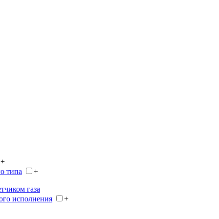
+
о типа
+
етчиком газа
ого исполнения
+