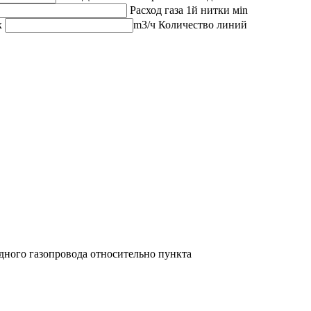
Расход газа 1й нитки
мin
х
m3/ч
Количество линий
дного газопровода относительно пункта