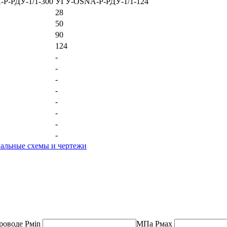
Р-РДУ-1/1-300
УГУ-OSNA-Р-РДУ-1/1-124
28
50
90
124
-
-
-
-
-
-
-
-
роводе
Рмin
МПа
Рмах