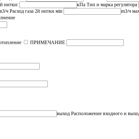
2й нитки:
кПа
Тип и марка регулятора
m3/ч
Расход газа 2й нитки
мin
m3/ч
ма
олнение
 отопление
ПРИМЕЧАНИЕ
выход
Расположение входного и выхо