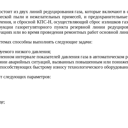
стоит из двух линий редуцирования газа, которые включают в 
ической пыли и нежелательных примесей, и предохранительны
ления, и сбросной КПС-Н, осуществляющий сброс излишков газ
рукции газорегуляторного пункта резервной линии редуциро
ациях или во время проведения ремонтных работ основной лин
стемах способны выполнять следующие задачи:
буемого низкого давления;
ленном интервале показателей давления газа в автоматическом 
вении аварийных ситуаций, вызванных повышенным или пониже
способствующих быстрому износу технологического оборудования
от следующих параметров:
де;