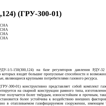
124) (ГРУ-300-01)
ДУ-1/1-150(300,124) на базе регуляторов давления РДУ-32
ло которых входят большие пропускные способности и возможно
е, являющиеся крупными потребителями газового ресурса.
(ГРУ-300-01) конструктивно представляет собой комплект газ
тируется на сварной конструкции рамного типа, изготовленн
ие получается более твёрдым, износостойким и прочным, таки
 становится более устойчива к воздействию внешних факторо
енно в отапливаемом газифицируемом сооружении, имеющем т