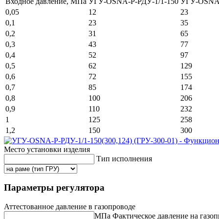
Входное давление, МПа
УГУ-OSNA-Р-РДУ-1/1-150
УГУ-OSNA-
0,05
12
23
0,1
23
35
0,2
31
65
0,3
43
77
0,4
52
97
0,5
62
129
0,6
72
155
0,7
85
174
0,8
100
206
0,9
110
232
1
125
258
1,2
150
300
Место установки изделия
Тип исполнения
Параметры регулятора
Аттестованное давление в газопроводе
МПа
Фактическое давление на газоп