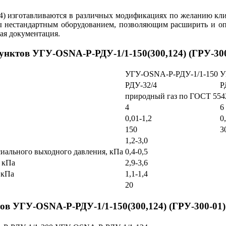
) изготавливаются в различных модификациях по желанию клие
ны нестандартным оборудованием, позволяющим расширить и оп
ая документация.
унктов УГУ-OSNA-Р-РДУ-1/1-150(300,124) (ГРУ-300
УГУ-OSNA-Р-РДУ-1/1-150
У
РДУ-32/4
Р
природный газ по ГОСТ 554
4
6
0,01-1,2
0
150
3
1,2-3,0
иального выходного давления, кПа
0,4-0,5
 кПа
2,9-3,6
 кПа
1,1-1,4
20
в УГУ-OSNA-Р-РДУ-1/1-150(300,124) (ГРУ-300-01) 