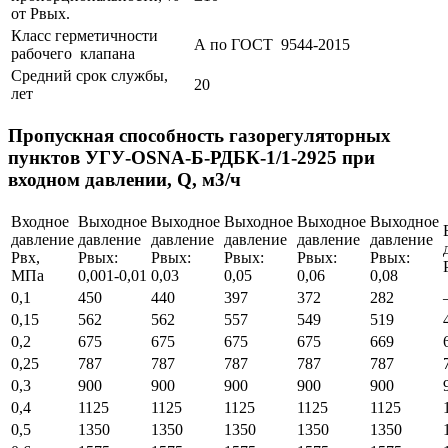
от Рвых.
Класс герметичности
А по ГОСТ 9544-2015
рабочего клапана
Средний срок службы,
20
лет
Пропускная способность газорегуляторных
пунктов УГУ-OSNA-Б-РДБК-1/1-2925 при
входном давлении, Q, м3/ч
Входное
Выходное
Выходное
Выходное
Выходное
Выходное
давление
давление
давление
давление
давление
давление
Pвх,
Pвых:
Pвых:
Pвых:
Pвых:
Pвых:
МПа
0,001-0,01
0,03
0,05
0,06
0,08
0,1
450
440
397
372
282
0,15
562
562
557
549
519
0,2
675
675
675
675
669
0,25
787
787
787
787
787
0,3
900
900
900
900
900
0,4
1125
1125
1125
1125
1125
0,5
1350
1350
1350
1350
1350