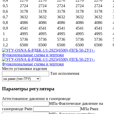
0,4
2270
2270
2270
2270
2270
0,5
2724
2724
2724
2724
2724
0,6
3178
3178
3178
3178
3178
0,7
3632
3632
3632
3632
3632
0,8
4086
4086
4086
4086
4086
0,9
4541
4541
4541
4541
4541
1
4995
4995
4995
4995
4995
1,1
5736
5736
5736
5736
5736
1,2
6500
6500
6500
6500
6500
Место установки изделия
Тип исполнения
Параметры регулятора
Аттестованное давление в газопроводе
МПа
Фактическое давление на
газопроводе
Рмin
МПа
Рмах