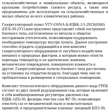
сельскохозяйственые и коммунальные объекты, являющиеся
крупными потребителями газового ресурса, а также они
предназначены для эксплуатации на сельскохозяйственных и
жилых объектах во всех климатических районах.
Газорегуляторный пункт УГУ-OSNA-Б-РДБК-1/1-2925(6500)
(ПГБ-50-2У1) конструктивно представляет собой построение
блочного типа, изготовленное из металла и обшитое
несгораемым утеплителем, позволяющим поддерживать
необходимую температуру внутри пункта. Данное построение
способно оградить содержащийся в нем комплект
газорегуляторного оборудования от пагубного воздействия
внешних и природных факторов, к которым можно отнести
перепады температур и их критические значения,
механические повреждения, повышенную влажность и
другие. Газорегуляторные пункты блочного типа рассчитаны
на установку на открытом воздухе, благодаря чему они не
требовательны к размещению в специальных помещениях.
Комплект технологического оборудования данного вида ГРПБ
состоит из двух линий редуцирования газа, которые включают
в себя комбинированные регуляторы давления газа
РДБК-1(П)-50, фильтры очистки газа ФГ-50, позволяющие
очистить газ от механической пыли и нежелательных
примесей, и предохранительные клапаны: запорный КПЗ-50,