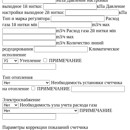
МПа
Давление настройки
выходное 1й нитки:
кПа
Давление
настройки выходное 2й нитки:
кПа
Тип и марка регулятора
Расход
газа 1й нитки
мin
m3/ч
мах
m3/ч
Расход газа 2й нитки
мin
m3/ч
мах
m3/ч
Количество линий
редуцирования
Климатическое
исполнение
Утепление
ПРИМЕЧАНИЕ
Тип отопления
Необходимость установки счетчика
на отопление
ПРИМЕЧАНИЕ
Электроснабжение
Необходимость узла учета расхода газа
ПРИМЕЧАНИЕ
Параметры коррекции показаний счетчика