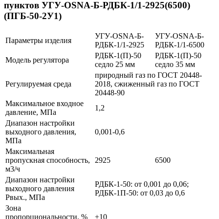
пунктов УГУ-OSNA-Б-РДБК-1/1-2925(6500)
(ПГБ-50-2У1)
УГУ-OSNA-Б-
УГУ-OSNA-Б-
Параметры изделия
РДБК-1/1-2925
РДБК-1/1-6500
РДБК-1(П)-50
РДБК-1(П)-50
Модель регулятора
седло 25 мм
седло 35 мм
природный газ по ГОСТ 20448-
Регулируемая среда
2018, сжиженный газ по ГОСТ
20448-90
Максимальное входное
1,2
давление, МПа
Диапазон настройки
выходного давления,
0,001-0,6
МПа
Максимальная
пропускная способность,
2925
6500
м3/ч
Диапазон настройки
РДБК-1-50: от 0,001 до 0,06;
выходного давления
РДБК-1П-50: от 0,03 до 0,6
Рвых., МПа
Зона
пропорциональности, %
±10