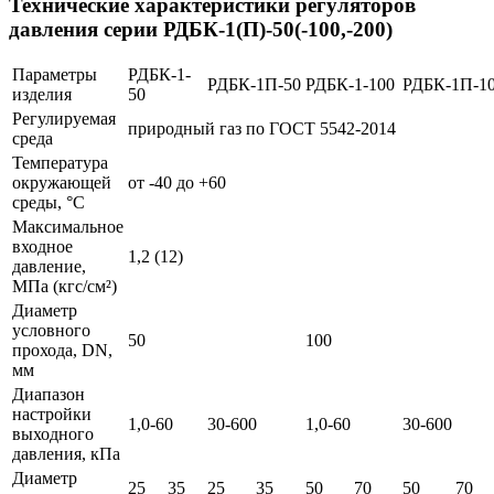
Технические характеристики регуляторов
давления серии РДБК-1(П)-50(-100,-200)
Параметры
РДБК-1-
РДБК-1П-50
РДБК-1-100
РДБК-1П-1
изделия
50
Регулируемая
природный газ по ГОСТ 5542-2014
среда
Температура
окружающей
от -40 до +60
среды, °С
Максимальное
входное
1,2 (12)
давление,
МПа (кгс/см²)
Диаметр
условного
50
100
прохода, DN,
мм
Диапазон
настройки
1,0-60
30-600
1,0-60
30-600
выходного
давления, кПа
Диаметр
25
35
25
35
50
70
50
70