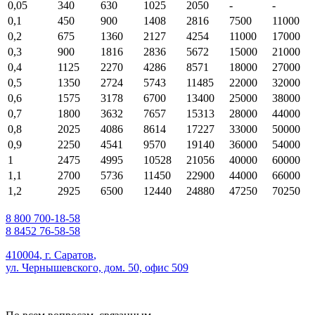
0,05
340
630
1025
2050
-
-
0,1
450
900
1408
2816
7500
11000
0,2
675
1360
2127
4254
11000
17000
0,3
900
1816
2836
5672
15000
21000
0,4
1125
2270
4286
8571
18000
27000
0,5
1350
2724
5743
11485
22000
32000
0,6
1575
3178
6700
13400
25000
38000
0,7
1800
3632
7657
15313
28000
44000
0,8
2025
4086
8614
17227
33000
50000
0,9
2250
4541
9570
19140
36000
54000
1
2475
4995
10528
21056
40000
60000
1,1
2700
5736
11450
22900
44000
66000
1,2
2925
6500
12440
24880
47250
70250
8 800 700-18-58
8 8452 76-58-58
410004
,
г. Саратов
,
ул. Чернышевского, дом. 50, офис 509