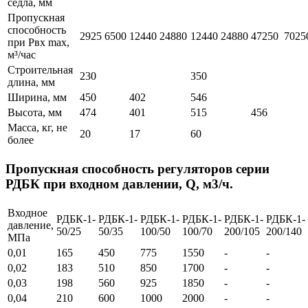
седла, мм
Пропускная
способность
2925
6500
12440
24880
12440
24880
47250
7025
при Рвх max,
м³/час
Строительная
230
350
длина, мм
Ширина, мм
450
402
546
Высота, мм
474
401
515
456
Масса, кг, не
20
17
60
более
Пропускная способность регуляторов серии
РДБК при входном давлении, Q, м3/ч.
Входное
РДБК-1-
РДБК-1-
РДБК-1-
РДБК-1-
РДБК-1-
РДБК-1-
давление,
50/25
50/35
100/50
100/70
200/105
200/140
МПа
0,01
165
450
775
1550
-
-
0,02
183
510
850
1700
-
-
0,03
198
560
925
1850
-
-
0,04
210
600
1000
2000
-
-